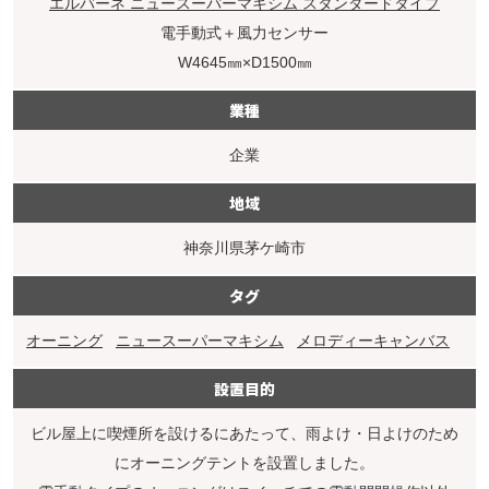
エルバーネ ニュースーパーマキシム スタンダードタイプ
電⼿動式＋風力センサー
W4645㎜×D1500㎜
業種
企業
地域
神奈川県茅ケ崎市
タグ
オーニング
ニュースーパーマキシム
メロディーキャンバス
設置目的
ビル屋上に喫煙所を設けるにあたって、雨よけ・日よけのため
にオーニングテントを設置しました。