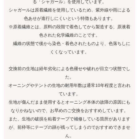
る「シャガール」を使用しています。
シャガールは原着繊維を使用しているため、紫外線や雨による
色あせが進行しにくいという特徴もあります。
※原着繊維とは、原料の段階で着色してから製造する、原液着
色された化学繊維のことです。
繊維の状態で後から染色・着色されたものより、色落ちしに
くくなっています。
交換前の生地は経年劣化による色褪せや破れが目立つ状態でし
た。
オーニングやテントの生地の耐用年数は通常10年程度と言われ
ています。
生地が傷んだまま使用するとオーニング本体の故障の原因にも
なりかねないので、お早めのご交換をおすすめしています。
また、生地の破損を粘着テープで補修している箇所があります
が、前枠等にテープの跡が残ってしまうのでおすすめできませ
ん。