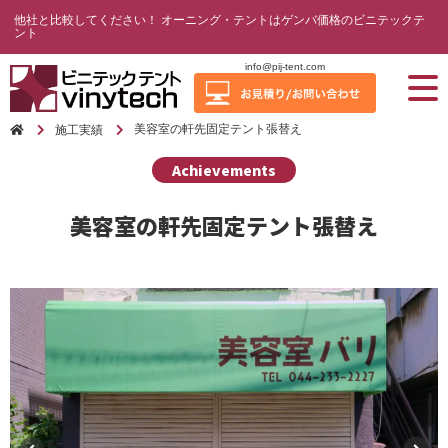
他社と比較してください！ オーニング・テントはゲンバ価格のビニテックテ
ント
info@pij-tent.com
美容室の軒先固定テント張替え
施工実績
Achievements
美容室の軒先固定テント張替え