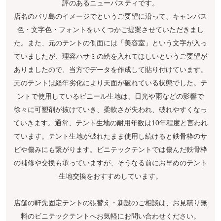
評のあるニューパスティです。
店名のバリ島のイメージでというご要望に沿って、キャンバス
色・文字色・フォントをいくつかご提案させていただきまし
た。また、元のテントの側面には「美容室」という文字が入っ
ていましたが、理容ハサミの絵を入れてほしいというご要望が
ありましたので、当方でデータを作成して貼り付けています。
元のテントは経年劣化により天面が破れている状態でした。テ
ントで使用しているビニール生地は、日光や雨などの影響で
徐々に可塑剤が抜けていき、柔軟さが失われ、破れやすくなっ
ていきます。通常、テント生地の耐用年数は10年程度と言われ
ています。テント生地が破れたまま使用し続けると鉄骨枠のサ
ビや傷みにも繋がります。ビニテックテントでは傷んだ鉄骨枠
の補修や交換も承っていますが、そうなる前にお早めのテント
生地交換をおすすめしています。
店舗の軒先固定テントの張替え・新設のご相談は、お見積り無
料のビニテックテントへお気軽にお問い合わせください。