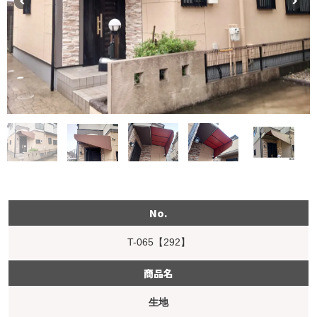
No.
T-065【292】
商品名
生地