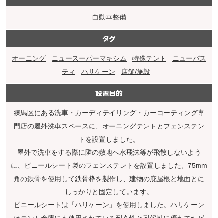
自動車整備
タグ
オーニング
ニュースーパーマキシム
特殊テント
ニューパス
ティ
ハリケーン
店舗/施設
設置目的
練馬区にある洗車・カーディテイリング・カーコーティング専
門店の屋外洗車スペースに、オーニングテントとフェンステン
トを設置しました。
屋外で洗車をする際に隣の敷地へ水飛沫等が飛散しないよう
に、ビニールシート製のフェンステントを設置しました。75mm
角の鉄骨を使用して鉄骨枠を製作し、建物の庇屋根と地面とに
しっかりと固定しています。
ビニールシートは「ハリケーン」を使用しました。ハリケーン
はテント倉庫にも使用されている耐久性と耐候性に優れてたビ