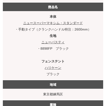
商品名
本体
ニュースーパーマキシム・スタンダード
・手動タイプ（クランクハンドル特注：2600mm）
生地
ニューパスティ
・8898FP ブラック
フェンステント
ハリケーン
ブラック
地域
東京都練馬区
業種