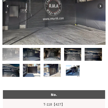
No.
T-118【427】